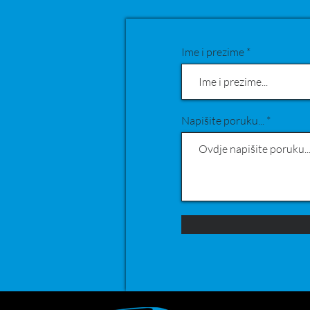
Ime i prezime
Napišite poruku...