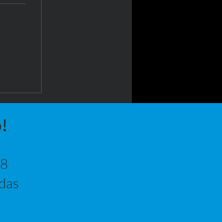
!
68
 das